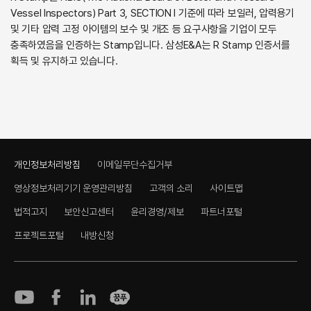
Vessel Inspectors) Part 3, SECTION I 기준에 따라 보일러, 압력용기
및 기타 압력 고정 아이템의 보수 및 개조 등 요구사항을 기업이 모두
충족하였음을 인증하는 Stamp입니다. 삼성E&A는 R Stamp 인증서를
획득 및 유지하고 있습니다.
개인정보처리방침
이메일무단수집거부
영상정보처리기기 운영관리방침
고객의 소리
사이트맵
법적고지
보안신고센터
윤리경영/제보
파트너포털
프로젝트포털
내방신청