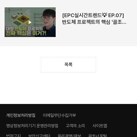
[EPC실시간트렌드💡 EP.07]
반도체 프로젝트의 핵심 '골조
공법'│Structural Frame
Construction Methods🏗️
(ENG SUB)
목록
개인정보처리방침
이메일무단수집거부
영상정보처리기기 운영관리방침
고객의 소리
사이트맵
법적고지
보안신고센터
윤리경영/제보
파트너포털