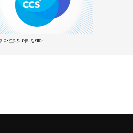
 민관 드림팀 머리 맞댄다